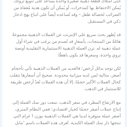
حتى امتلاك قطعة ذهبية صغيرة واحدة يُساعد على تنويع ثروتك.
يُمكن الاحتفاظ بها كمدخرات، أو يُمكن أن تكون هدية مُعفاة من
الضرائب لحصالة طفل – وقد تُساعده أيضاً على اتباع نهج ادخار
ذكي في المستقبل.
قد يُظهر بحث سريع على الإنترنت عن العملات الذهبية مجموعةً
هائلةً من المنتجات، بأسعارٍ قد تُصدم من يرغب في شراء أول
عملة ذهبية له. تزن العملة الذهبية الاستثمارية التقليدية أونصة
تروي واحدة، وسعرها قد يكون باهظًا.
لكن توجد بدائل أرخص؛ فالعديد من العملات الذهبية تأتي بأحجام
أصغر، مثالية لمن لديه ميزانية محدودة. صحيح أن أسعارها تتقلب
كحال العملات الأكبر حجمًا، إلا أن هذه العملات تُعدّ أرخص طريقة
للاستثمار في الذهب.
مع الارتفاع المطرد في سعر الذهب، سعت دور سك العملة إلى
إنتاج عملات أصغر حجمًا كخيار اقتصادي؛ ففي النظام المتري،
أصغر عملة متوفرة لدينا هي العملات الذهبية بوزن 1 غرام التي
تنتجها دار سك العملة الكندية. تُعرف هذه العملات باسم “مابل