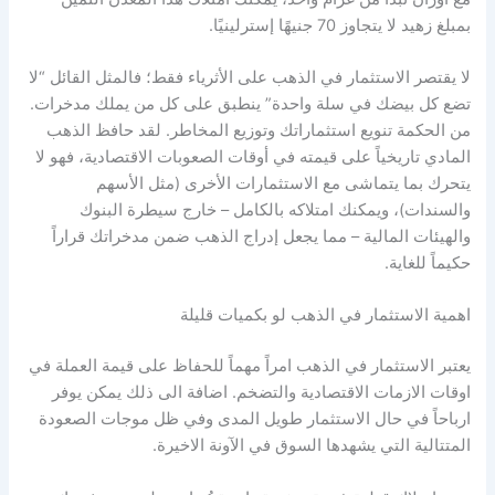
بمبلغ زهيد لا يتجاوز 70 جنيهًا إسترلينيًا.
لا يقتصر الاستثمار في الذهب على الأثرياء فقط؛ فالمثل القائل “لا
تضع كل بيضك في سلة واحدة” ينطبق على كل من يملك مدخرات.
من الحكمة تنويع استثماراتك وتوزيع المخاطر. لقد حافظ الذهب
المادي تاريخياً على قيمته في أوقات الصعوبات الاقتصادية، فهو لا
يتحرك بما يتماشى مع الاستثمارات الأخرى (مثل الأسهم
والسندات)، ويمكنك امتلاكه بالكامل – خارج سيطرة البنوك
والهيئات المالية – مما يجعل إدراج الذهب ضمن مدخراتك قراراً
حكيماً للغاية.
اهمية الاستثمار في الذهب لو بكميات قليلة
يعتبر الاستثمار في الذهب امراً مهماً للحفاظ على قيمة العملة في
اوقات الازمات الاقتصادية والتضخم. اضافة الى ذلك يمكن يوفر
ارباحاً في حال الاستثمار طويل المدى وفي ظل موجات الصعودة
المتتالية التي يشهدها السوق في الآونة الاخيرة.