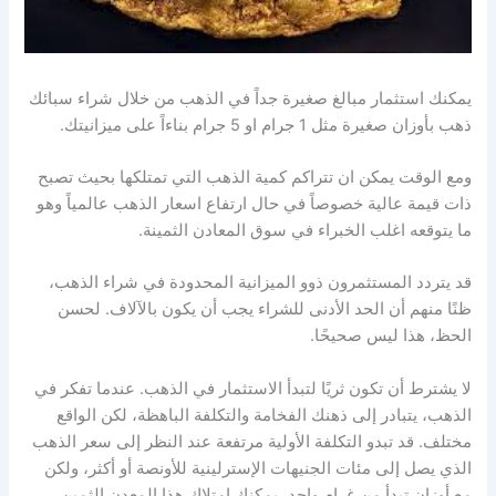
يمكنك استثمار مبالغ صغيرة جداً في الذهب من خلال شراء سبائك
ذهب بأوزان صغيرة مثل 1 جرام او 5 جرام بناءاً على ميزانيتك.
ومع الوقت يمكن ان تتراكم كمية الذهب التي تمتلكها بحيث تصبح
ذات قيمة عالية خصوصاً في حال ارتفاع اسعار الذهب عالمياً وهو
ما يتوقعه اغلب الخبراء في سوق المعادن الثمينة.
قد يتردد المستثمرون ذوو الميزانية المحدودة في شراء الذهب،
ظنًا منهم أن الحد الأدنى للشراء يجب أن يكون بالآلاف. لحسن
الحظ، هذا ليس صحيحًا.
لا يشترط أن تكون ثريًا لتبدأ الاستثمار في الذهب. عندما تفكر في
الذهب، يتبادر إلى ذهنك الفخامة والتكلفة الباهظة، لكن الواقع
مختلف. قد تبدو التكلفة الأولية مرتفعة عند النظر إلى سعر الذهب
الذي يصل إلى مئات الجنيهات الإسترلينية للأونصة أو أكثر، ولكن
مع أوزان تبدأ من غرام واحد، يمكنك امتلاك هذا المعدن الثمين