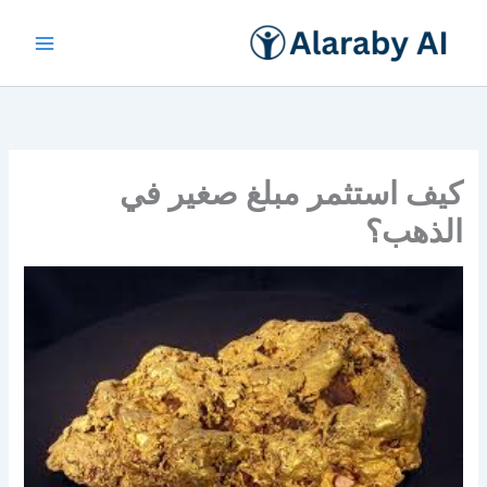
خطي
لى
لمحتوى
كيف استثمر مبلغ صغير في
الذهب؟